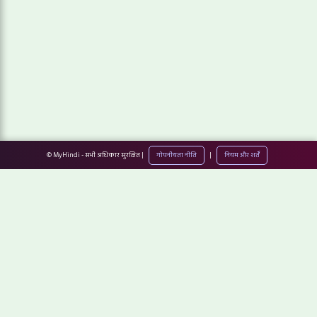
© MyHindi - सभी अधिकार सुरक्षित |
गोपनीयता नीति
|
नियम और शर्तें