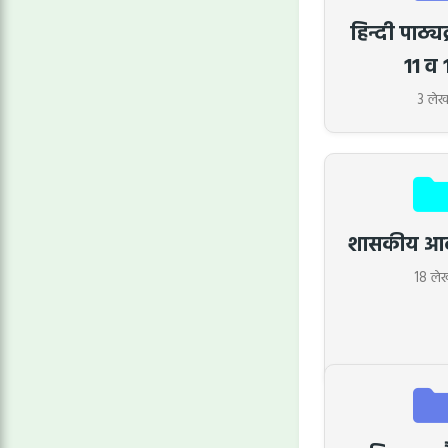
हिन्दी पाठ्यक
11 व 
3 ले
शासकीय आदे
18 ले