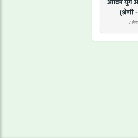
आदिम युग औ
(श्रेणी 
7 ले