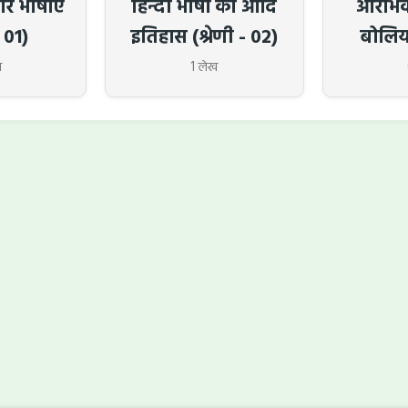
र भाषाएँ
हिन्दी भाषा का आदि
आरंभिक
- 01)
इतिहास (श्रेणी - 02)
बोलिया
ख
1 लेख