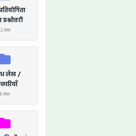
प्रतियोगिता
 प्रश्नोत्तरी
12 लेख
िध लेख /
कारियाॅं
9 लेख